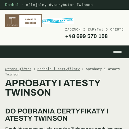
Dombal
– oficjalny dystrybutor Twinson
ZADZWOŃ I ZAPYTAJ O OFERTĘ
+48 699 570 108
Strona główna
›
Badania i certyfikaty
› Aprobaty i atesty
Twinson
APROBATY I ATESTY
TWINSON
DO POBRANIA CERTYFIKATY I
ATESTY TWINSON