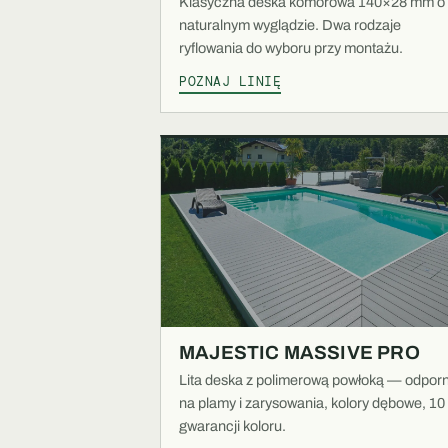
Klasyczna deska komorowa 140×28 mm o
naturalnym wyglądzie. Dwa rodzaje
ryflowania do wyboru przy montażu.
POZNAJ LINIĘ
MAJESTIC MASSIVE PRO
Lita deska z polimerową powłoką — odpor
na plamy i zarysowania, kolory dębowe, 10 
gwarancji koloru.