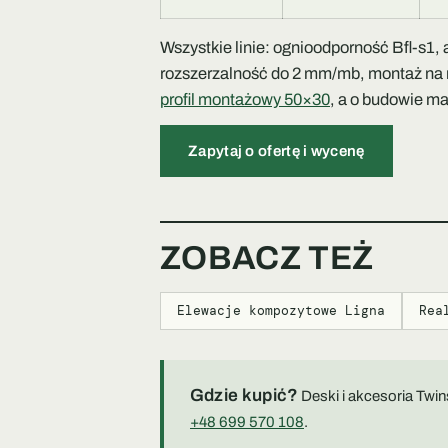
Wszystkie linie: ognioodporność Bfl-s1
rozszerzalność do 2 mm/mb, montaż na 
profil montażowy 50×30
, a o budowie ma
Zapytaj o ofertę i wycenę
ZOBACZ TEŻ
Elewacje kompozytowe Ligna
Rea
Gdzie kupić?
Deski i akcesoria Twi
+48 699 570 108
.