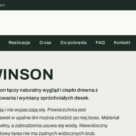
on
Realizacje
O nas
Do pobrania
FAQ
Kontakt
WINSON
 łączy naturalny wygląd i ciepło drewna z
owania i wymiany spróchniałych desek.
ą i nie wypaczają się. Powierzchnia jest
awet w upalne dni można chodzić po niej boso. Materiał
insekty, a zabrudzenia usuwa się wodą. Niewidoczny
otowy taras nie ma żadnych widocznych śrub.