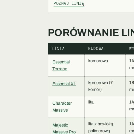
POZNAJ LINIĘ
PORÓWNANIE LIN
LINIA
BUDOWA
W
komorowa
1
Essential
m
Terrace
komorowa (7
1
Essential XL
komór)
m
lita
1
Character
m
Massive
lita z powłoką
1
Majestic
polimerową
m
Massive Pro