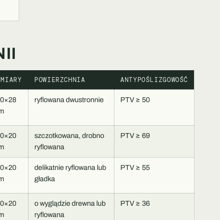
II
YMIARY
POWIERZCHNIA
ANTYPOŚLIZGOWOŚĆ
40×28
ryflowana dwustronnie
PTV ≥ 50
m
80×20
szczotkowana, drobno
PTV ≥ 69
m
ryflowana
40×20
delikatnie ryflowana lub
PTV ≥ 55
m
gładka
40×20
o wyglądzie drewna lub
PTV ≥ 36
m
ryflowana