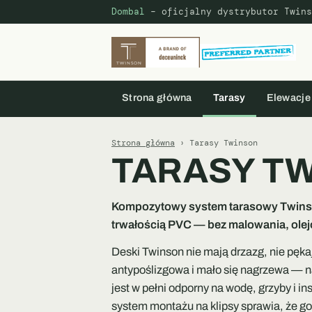
Dombal
– oficjalny dystrybutor Twins
Strona główna
Tarasy
Elewacje
Strona główna
› Tarasy Twinson
TARASY T
Kompozytowy system tarasowy Twinson
trwałością PVC — bez malowania, olej
Deski Twinson nie mają drzazg, nie pękaj
antypoślizgowa i mało się nagrzewa — n
jest w pełni odporny na wodę, grzyby i 
system montażu na klipsy sprawia, że g