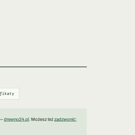
fikaty
 —
drewno24.pl
. Możesz też
zadzwonić: