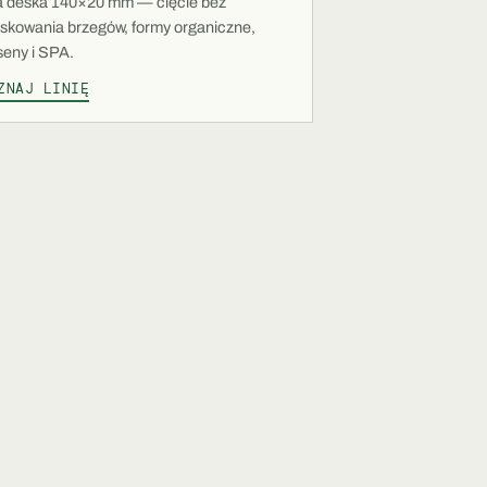
ta deska 140×20 mm — cięcie bez
skowania brzegów, formy organiczne,
seny i SPA.
ZNAJ LINIĘ