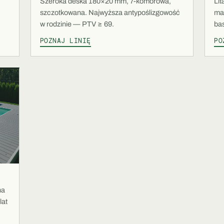
Szeroka deska 180×20 mm, 7-komorowa,
Li
szczotkowana. Najwyższa antypoślizgowość
ma
w rodzinie — PTV ≥ 69.
ba
POZNAJ LINIĘ
PO
na
lat