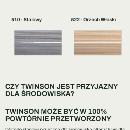
510 - Stalowy
522 - Orzech Włoski
CZY TWINSON JEST PRZYJAZNY
DLA ŚRODOWISKA?
TWINSON MOŻE BYĆ W 100%
POWTÓRNIE PRZETWORZONY
Dlatego stanowi przyjazną dla środowiska alternatywę dla