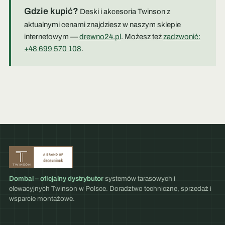
Gdzie kupić?
Deski i akcesoria Twinson z
aktualnymi cenami znajdziesz w naszym sklepie
internetowym —
drewno24.pl
. Możesz też
zadzwonić:
+48 699 570 108
.
Dombal – oficjalny dystrybutor
systemów tarasowych i
elewacyjnych Twinson w Polsce. Doradztwo techniczne, sprzedaż i
wsparcie montażowe.