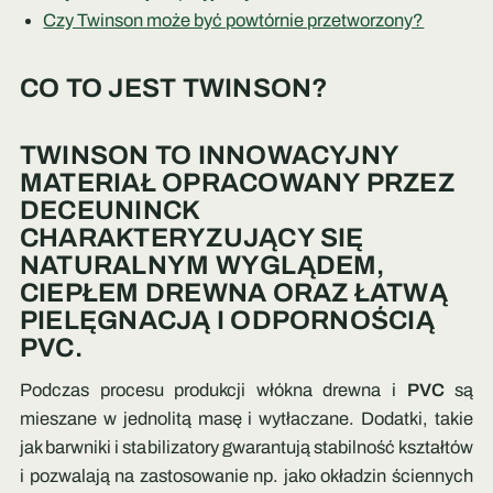
Czy Twinson może być powtórnie przetworzony?
CO TO JEST TWINSON?
TWINSON TO INNOWACYJNY
MATERIAŁ OPRACOWANY PRZEZ
DECEUNINCK
CHARAKTERYZUJĄCY SIĘ
NATURALNYM WYGLĄDEM,
CIEPŁEM DREWNA ORAZ ŁATWĄ
PIELĘGNACJĄ I ODPORNOŚCIĄ
PVC.
Podczas procesu produkcji włókna drewna i
PVC
są
mieszane w jednolitą masę i wytłaczane. Dodatki, takie
jak barwniki i stabilizatory gwarantują stabilność kształtów
i pozwalają na zastosowanie np. jako okładzin ściennych