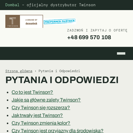
Dombal
– oficjalny dystrybutor Twinson
ZADZWOŃ I ZAPYTAJ O OFERTĘ
+48 699 570 108
Strona główna
› Pytania i Odpowiedzi
PYTANIA I ODPOWIEDZI
Co to jest Twinson?
Jakie są główne zalety Twinson?
Czy Twinson się rozszerza?
Jak trwały jest Twinson?
Czy Twinson zmienia kolor?
Czy Twinson jest przyjazny dla środowiska?