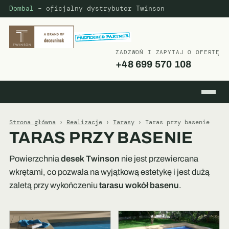
Dombal
– oficjalny dystrybutor Twinson
ZADZWOŃ I ZAPYTAJ O OFERTĘ
+48 699 570 108
Strona główna
›
Realizacje
›
Tarasy
› Taras przy basenie
TARAS PRZY BASENIE
Powierzchnia
desek Twinson
nie jest przewiercana
wkrętami, co pozwala na wyjątkową estetykę i jest dużą
zaletą przy wykończeniu
tarasu wokół basenu
.