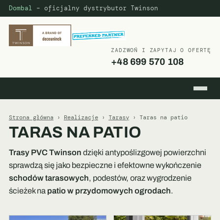
Dombal
– oficjalny dystrybutor Twinson
ZADZWOŃ I ZAPYTAJ O OFERTĘ
+48 699 570 108
Strona główna
›
Realizacje
›
Tarasy
› Taras na patio
TARAS NA PATIO
Trasy PVC Twinson
dzięki antypoślizgowej powierzchni
sprawdzą się jako bezpieczne i efektowne wykończenie
schodów tarasowych
, podestów, oraz wygrodzenie
ścieżek na
patio w przydomowych ogrodach
.